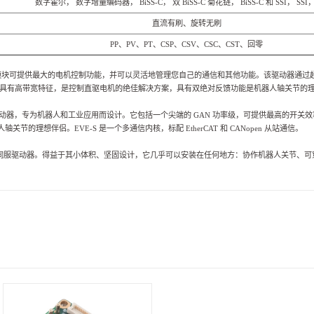
数字霍尔， 数字增量编码器，
BiSS-C
， 双
BiSS-C
菊花链，
BiSS-C
和
SSI
，
SSI
，
直流有刷、旋转无刷
PP
、
PV
、
PT
、
CSP
、
CSV
、
CSC
、
CST
、回零
模块可提供最大的电机控制功能，并可以灵活地管理您自己的通信和其他功能。该驱动器通过
具有高带宽特征，是控制直驱电机的绝佳解决方案，具有双绝对反馈功能是机器人轴关节的
动器，专为机器人和工业应用而设计。它包括一个尖端的
GAN
功率级，可提供最高的开关效
人轴关节的理想伴侣。
EVE-S
是一个多通信内核，标配
EtherCAT
和
CANopen
从站通信。
伺服驱动器。得益于其小体积、坚固设计，它几乎可以安装在任何地方：协作机器人关节、可