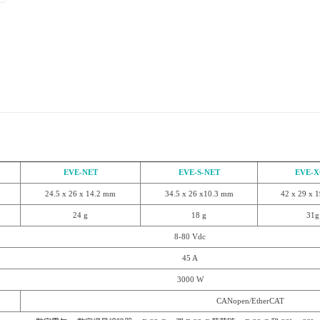
EVE-NET
EVE-S-NET
EVE-
24.5 x 26 x 14.2 mm
34.5 x 26 x10.3 mm
42 x 29 x 
24 g
18 g
31g
8-80 Vdc
45 A
3000 W
CANopen/EtherCAT