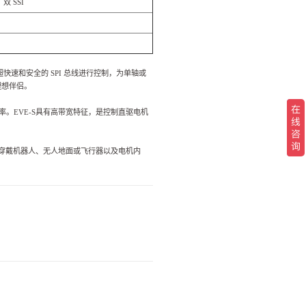
 双
SSI
超快速和安全的
SPI
总线进行控制，为单轴或
理想伴侣。
率。
EVE-S
具有高带宽特征，是控制直驱电机
穿戴机器人、无人地面或飞行器以及电机内