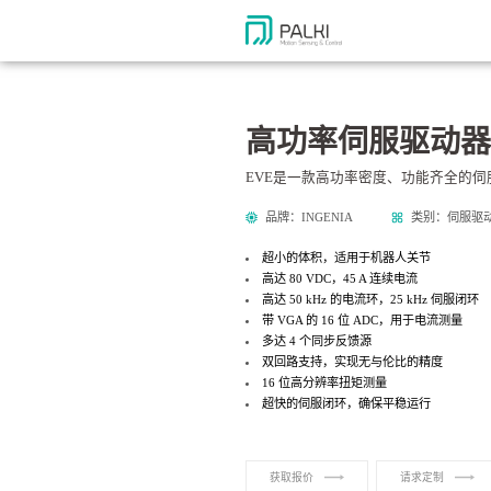
高功率伺服驱动器 
EVE是一款高功率密度、功能齐全的
品牌：INGENIA
类别：伺服驱
超小的体积，适用于机器人关节
高达
80 VDC
，
45 A
连续电流
高达
50 kHz
的电流环，
25 kHz
伺服闭环
带
VGA
的
16
位
ADC
，用于电流测量
多达
4
个同步反馈源
双回路支持，实现无与伦比的精度
16
位高分辨率扭矩测量
超快的伺服闭环，确保平稳运行
获取报价
请求定制