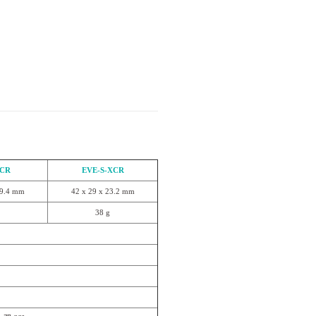
XCR
EVE-S-XCR
19.4 mm
42 x 29 x 23.2 mm
38 g