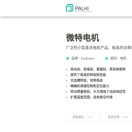
微特电机
广泛的小型直流电机产品，极高的功率
品牌：Faulhaber
类别：电机
高动态、低噪音、重量轻、易安装使用
提供了极高的转矩和性能
无齿槽转矩，效率极高
精确的调速控制和定位能力
转动惯量极低，大大增强了动态响应性
扩展温度范围，适用真空环境
获取报价
请求定制