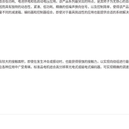
适合低功耗、电池供电和低启动电压应用。
该产品系列最突出的特点，是其转子为无铁心的自
因而具有独特的动态性，
紧凑、低功耗、精确的低噪声换向信号，以及控制简单，使得该产品
量不同的减速箱、编码器和控制器组合，即使对于最具挑战性的应用也能提供合适的系统解决
有较大的接触面积，即使在发生冲击或振动时，也能获得很强的接触力，以实现向绕组进行最
在各种应用中广受青睐。标准品电机结合高分辨率光电式或磁电式编码器，可实现精确的调速