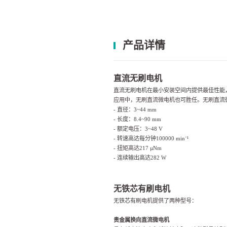
产品详情
直流无刷电机
直流无刷电机在最小安装空间内提供最佳性能
应用中，无刷直流微电机也可胜任。
无刷直流
- 直径：3~44 mm
- 长度：8.4~90 mm
- 额定电压：3~48 V
- 转速高达每分钟100000
min
⁻
¹
- 扭矩高达217
µ
Nm
- 连续输出高达282 W
无铁芯有刷电机
无铁芯有刷电机提供了两种型号：
贵金属换向直流微电机