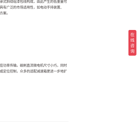
承式斜绕组漆包线构成，由此产生的低重量可
具有广泛的市场适用性，如电动手持装置、
方案。
佳功率传输。
碳刷直流微电机尺寸小巧，同时
或定位控制，众多的适配减速箱更进一步地扩