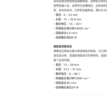
具有低电流密度和低接触电阻，这种型号特别
使惯性最小化，运转时无齿槽效应，这些电机
泵、自动化技术、光学和设备制造。
通过与大
- 直径：6 ~ 22 mm
- 长度：15 ~ 32.6 mm
- 额定电压：1.5 ~ 40
V
- 转速高达每分钟24000
min
⁻
¹
- 扭矩高达5.9
m
Nm
- 连续输出高达8 W
碳刷直流微电机
弹簧加压刷由石墨与铜或银组合制成，它们具
具有高功率、坚固耐用和高可控等特性，因而
展了应用范围。
- 直径：13 ~ 26 mm
- 长度：27.2 ~ 57 mm
- 额定电压：6 ~ 48
V
- 转速高达每分钟10000
min
⁻
¹
- 扭矩高达40
m
Nm
- 连续输出高达34 W